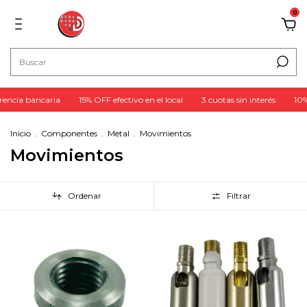
0
encia bancaria
15% OFF efectivo en el local
3 cuotas sin interés
10%
Inicio
.
Componentes
.
Metal
.
Movimientos
Movimientos
Ordenar
Filtrar