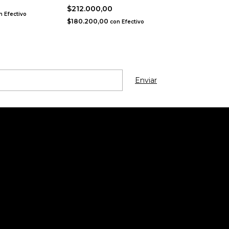
$24.000,00
$212.000,00
$20.400,00
n
Efectivo
co
$180.200,00
con
Efectivo