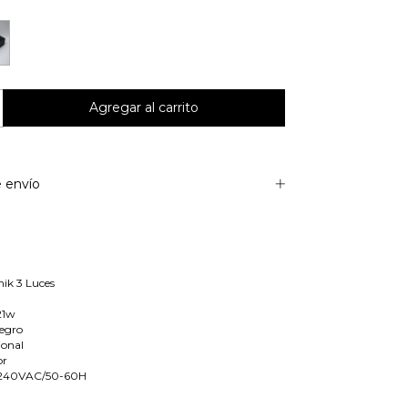
 envío
ik 3 Luces
21w
Negro
ional
or
-240VAC/50-60H