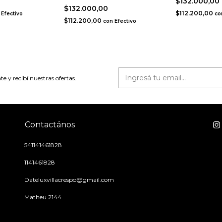
$132.000,00
$132.000,00
$112.200,00
Efectivo
co
$112.200,00
con
Efectivo
te y recibí nuestras ofertas.
Contactános
541141461828
1141461828
Dateluxvillacrespo@gmail.com
Matheu 2144