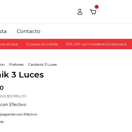
0
sta
Contacto
l
3 cuotas sin interés
10% OFF con transferencia bancaria
15% OFF e
ion
.
Plafones
.
Cardanik 3 Luces
ik 3 Luces
00
stos
$33.884,30
0
con
Efectivo
pagando con Efectivo
les