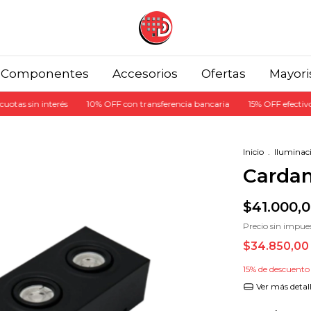
Componentes
Accesorios
Ofertas
Mayori
 interés
10% OFF con transferencia bancaria
15% OFF efectivo en el loca
Inicio
.
Iluminac
Cardan
$41.000,
Precio sin impue
$34.850,0
15% de descuento
Ver más detal