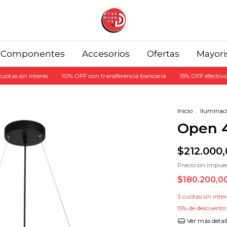
Componentes
Accesorios
Ofertas
Mayori
interés
10% OFF con transferencia bancaria
15% OFF efectivo en el local
Inicio
.
Iluminac
Open 
$212.000
Precio sin impue
$180.200,0
3
cuotas sin inte
15% de descuento
Ver más detal