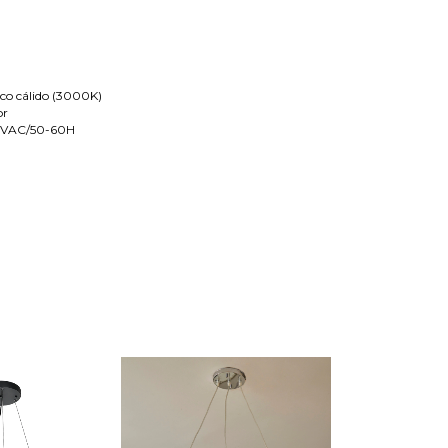
nco cálido (3000K)
or
40VAC/50-60H