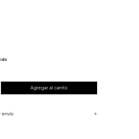
lido
 envío