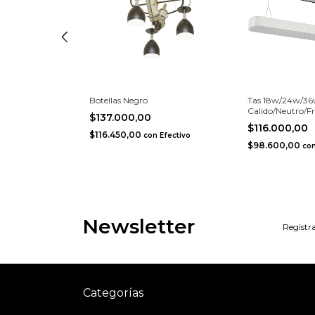
a
Botellas Negro
Tas 18w/24w/3
Calido/Neutro/Fr
$137.000,00
$116.000,00
$116.450,00
n
Efectivo
con
Efectivo
$98.600,00
co
Newsletter
Registra
Categorías