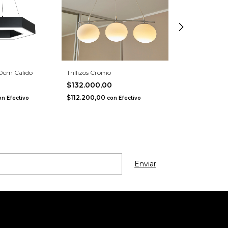
0cm Calido
Trillizos Cromo
Tirabuzon
$132.000,00
$660.000,0
$112.200,00
$561.000,00
on
Efectivo
con
Efectivo
c