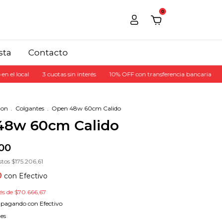
0
sta
Contacto
3 cuotas sin interés
10% OFF con transferencia bancaria
15% OFF ef
ion
.
Colgantes
.
Open 48w 60cm Calido
48w 60cm Calido
,00
stos
$175.206,61
0
con
Efectivo
rés de
$70.666,67
pagando con Efectivo
les