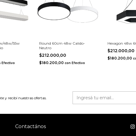
6w/48w/55w
Round 60cm 48w Calido-
Hexagon 48w 6
io
Neutro
$212.000,00
$212.000,00
$180.200,00
c
$180.200,00
n
Efectivo
con
Efectivo
te y recibí nuestras ofertas.
Contactános