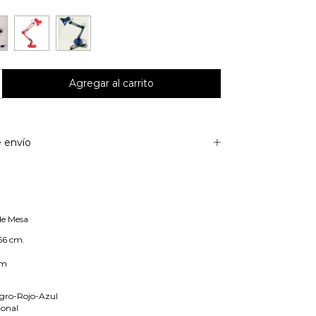
 envío
de Mesa
56 cm.
cm
egro-Rojo-Azul
ional