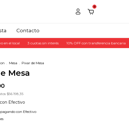
0
sta
Contacto
 el local
3 cuotas sin interés
10% OFF con transferencia bancaria
1
ion
.
Mesa
.
Pixar de Mesa
de Mesa
00
stos
$56.198,35
con
Efectivo
pagando con Efectivo
les